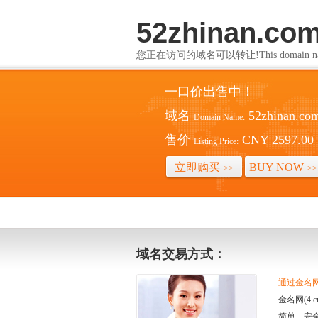
52zhinan.co
您正在访问的域名可以转让!This domain name i
一口价出售中！
域名
52zhinan.co
Domain Name:
售价
CNY 2597.00
Listing Price:
立即购买
BUY NOW
>>
>>
域名交易方式：
通过金名网(
金名网(4
简单、安