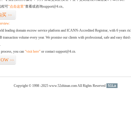
流程可
“点击这里”
查看或咨询support@4.cn。
购买
>>
erview:
orld leading domain escrow service platform and ICANN-Accredited Registrar, with 6 years ri
 transaction volume every year. We promise our clients with professional, safe and easy third-
.
d process, you can
“visit here”
or contact support@4.cn.
NOW
>>
Copyright © 1998 -2025 www.52zhinan.com All Rights Reserved
51La