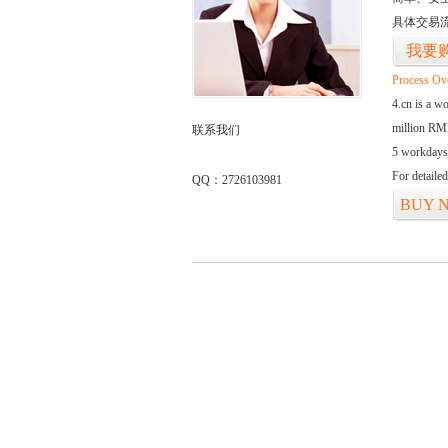
具体交易
我要
Process Ov
4.cn is a w
million RMB
联系我们
5 workdays
For detaile
QQ：2726103981
BUY 